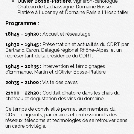
Olivier Bosse-Platière
, vigneron-œnologue,
Château de Lachassagne, Domaine Bosse-
Platière à Lucenay et Domaine Paris à L’Hospitalier.
Programme :
18h45 – 19h30 :
Accueil et réseautage
19h30 – 19h45 :
Présentation et actualités du CDRT par
Bertrand Caron, Délégué régional Rhône-Alpes, et un
représentant de la présidence du CDRT.
19h45 – 20h35 :
Intervention et témoignages
d’Emmanuel Martin et d’Olivier Bosse-Platière.
20h35 – 21h00 :
Visite des caves
21h00 – 22h30 :
Cocktail dînatoire dans les chais du
château et dégustation des vins du domaine.
Ce temps de convivialité permet aux membres du
CDRT, dirigeants, partenaires et professionnels des
réseaux, télécoms et technologies de se retrouver dans
un cadre privilégié.