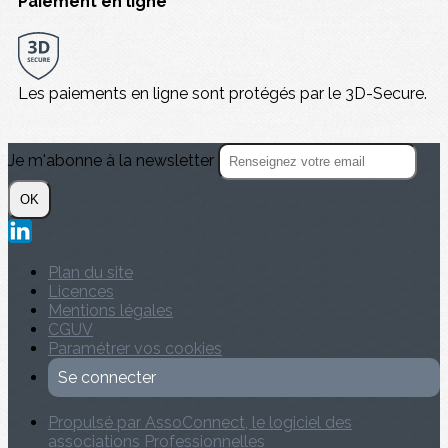
Paiement en ligne
Les paiements en ligne sont protégés par le 3D-Secure.
Je m'abonne à la newsletter
OK
Plan du site
Licences
Mentions légales
CGUV
Paramétrer vos cookies
Se connecter
Propulsé par AssoConnect, le logiciel des
associations Professionnelles