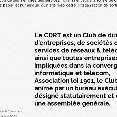
ition de ses membres des services
,
notamment sous la forme de dî
 papier et numérique, d’un site web dédié, d’organisation de sorti
Le CDRT est un Club de dir
d’entreprises, de sociétés 
services de réseaux & télé
ainsi que toutes entreprise
impliquées dans la conver
informatique et télécom,
Association loi 1901, le Clu
animé par un bureau exécut
désigné statutairement et 
une assemblée générale.
de la Transition
octobre 2022