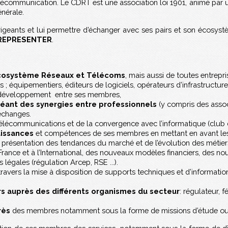
lécommunication. Le CDRT est une association loi 1901, animé par 
nérale.
igeants et lui permettre d’échanger avec ses pairs et son écosyst
REPRESENTER
.
l’écosystème Réseaux et Télécoms
, mais aussi de toutes entrepr
; équipementiers, éditeurs de logiciels, opérateurs d’infrastructure
le développement entre ses membres,
réant des synergies entre professionnels
(y compris des asso
’échanges.
élécommunications et de la convergence avec l’informatique (club d
aissances
et compétences de ses membres en mettant en avant le
a présentation des tendances du marché et de l’évolution des métier
rance et à l’International, des nouveaux modèles financiers, des n
légales (régulation Arcep, RSE ...).
ravers la mise à disposition de supports techniques et d’information
rs auprès des différents organismes du secteur
: régulateur, f
près
des membres notamment sous la forme de missions d’étude ou 