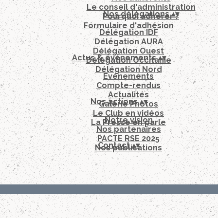
Le conseil d'administration
Nos délégations
▴
▾
Pourquoi adhérer ?
Formulaire d'adhésion
Délégation IDF
Délégation AURA
Délégation Ouest
Actus & événements
▴
▾
Délégation Occitanie
Délégation Nord
Evénements
Compte-rendus
Actualités
Nos actions
▴
▾
Galérie Photos
Le Club en vidéos
Notre vision
La Presse en parle
Nos partenaires
PACTE RSE 2025
Contact
▴
▾
Nos publications