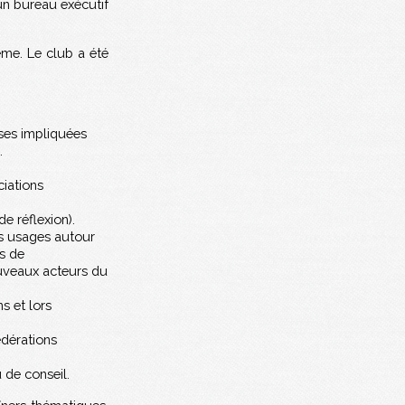
un bureau exécutif
ème. Le club a été
ises impliquées
.
ciations
e réflexion).
s usages autour
s de
ouveaux acteurs du
s et lors
édérations
de conseil.