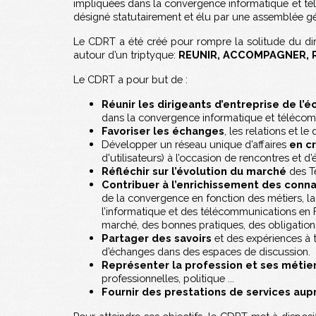
impliquées dans la convergence informatique et té
désigné statutairement et élu par une assemblée gé
Le CDRT a été créé pour rompre la solitude du dir
autour d’un
triptyque:
REUNIR
,
ACCOMPAGNER, 
Le CDRT a pour but de :
Réunir les dirigeants d’entreprise de 
dans la convergence informatique et télécoms 
Favoriser les échanges
, les relations et 
Développer un réseau unique d’affaires
en c
d'utilisateurs) à l’occasion de rencontres et d
Réfléchir sur l’évolution du marché
des T
Contribuer à l’enrichissement des conn
de la convergence en fonction des métiers, l
l’informatique et des télécommunications en F
marché, des bonnes pratiques, des obligations 
Partager des savoirs
et des expériences à t
d’échanges dans des espaces de discussion.
Représenter la profession et ses métie
professionnelles, politique ...
Fournir des prestations de services au