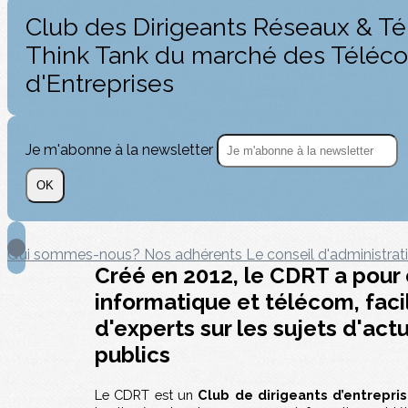
Club des Dirigeants Réseaux & Té
Think Tank du marché des Téléc
d'Entreprises
Je m'abonne à la newsletter
OK
Qui sommes-nous?
Nos adhérents
Le conseil d'administra
Créé en 2012, le CDRT a pour 
informatique et télécom, faci
d'experts sur les sujets d'ac
publics
Le CDRT est un
Club de dirigeants d’entrepri