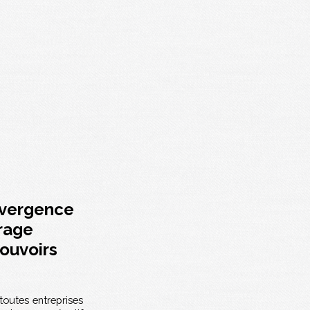
onvergence
irage
pouvoirs
toutes entreprises