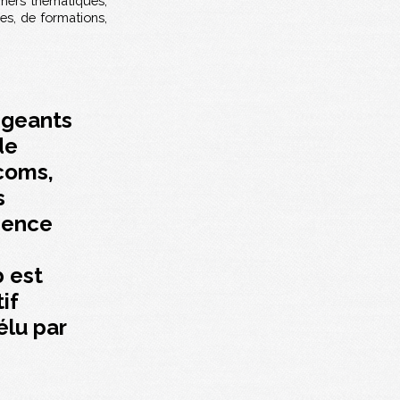
ners thématiques,
es, de formations,
igeants
de
coms,
s
gence
b est
if
élu par