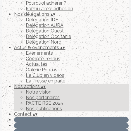
Pourquoi adhérer ?
Formulaire d'adhésion
Nos délégations
▴
▾
Délégation IDF
Délégation AURA
Délégation Ouest
Délégation Occitanie
Délégation Nord
Actus & événements
▴
▾
Evénements
Compte-rendus
Actualités
Galérie Photos
Le Club en vidéos
La Presse en parle
Nos actions
▴
▾
Notre vision
Nos partenaires
PACTE RSE 2025
Nos publications
Contact
▴
▾