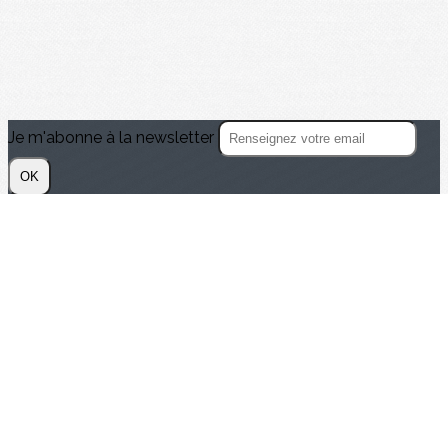
Je m'abonne à la newsletter
OK
Plan du site
Licences
Mentions légales
CGUV
Paramétrer vos cookies
Se connecter
Propulsé par AssoConnect, le logiciel des
associations Professionnelles