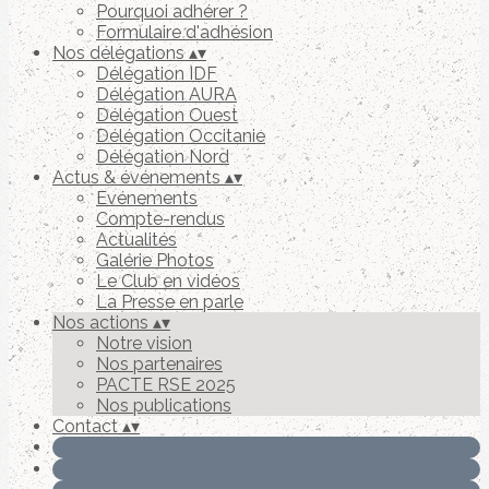
Pourquoi adhérer ?
Formulaire d'adhésion
Nos délégations
▴
▾
Délégation IDF
Délégation AURA
Délégation Ouest
Délégation Occitanie
Délégation Nord
Actus & événements
▴
▾
Evénements
Compte-rendus
Actualités
Galérie Photos
Le Club en vidéos
La Presse en parle
Nos actions
▴
▾
Notre vision
Nos partenaires
PACTE RSE 2025
Nos publications
Contact
▴
▾