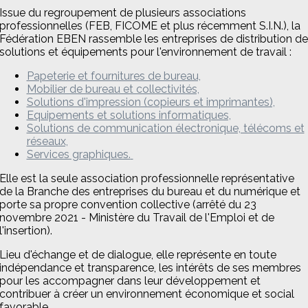
Issue du regroupement de plusieurs associations
professionnelles (FEB, FICOME et plus récemment S.I.N.), la
Fédération EBEN rassemble les entreprises de distribution de
solutions et équipements pour l'environnement de travail :
Papeterie et fournitures de bureau,
Mobilier de bureau et collectivités,
Solutions d'impression (copieurs et imprimantes),
Equipements et solutions informatiques,
Solutions de communication électronique, télécoms et
réseaux,
Services graphiques.
Elle est la seule association professionnelle représentative
de la Branche des entreprises du bureau et du numérique et
porte sa propre convention collective (arrêté du 23
novembre 2021 - Ministère du Travail de l'Emploi et de
l'insertion).
Lieu d'échange et de dialogue, elle représente en toute
indépendance et transparence, les intérêts de ses membres
pour les accompagner dans leur développement et
contribuer à créer un environnement économique et social
favorable.