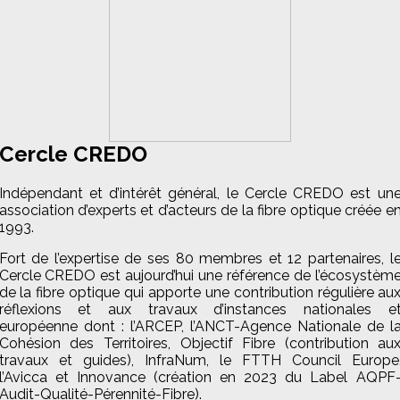
Cercle CREDO
Indépendant et d’intérêt général, le Cercle CREDO est un
association d’experts et d’acteurs de la fibre optique créée e
1993.
Fort de l’expertise de ses 80 membres et 12 partenaires, l
Cercle CREDO est aujourd’hui une référence de l’écosystèm
de la fibre optique qui apporte une contribution régulière au
réflexions et aux travaux d’instances nationales e
européenne dont : l’ARCEP, l’ANCT-Agence Nationale de l
Cohésion des Territoires, Objectif Fibre (contribution au
travaux et guides), InfraNum, le FTTH Council Europe
l’Avicca et Innovance (création en 2023 du Label AQPF
Audit-Qualité-Pérennité-Fibre).