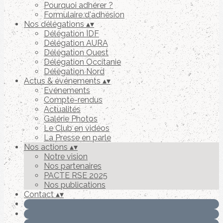
Pourquoi adhérer ?
Formulaire d'adhésion
Nos délégations
▴
▾
Délégation IDF
Délégation AURA
Délégation Ouest
Délégation Occitanie
Délégation Nord
Actus & événements
▴
▾
Evénements
Compte-rendus
Actualités
Galérie Photos
Le Club en vidéos
La Presse en parle
Nos actions
▴
▾
Notre vision
Nos partenaires
PACTE RSE 2025
Nos publications
Contact
▴
▾