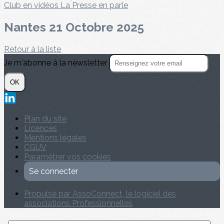
Club en vidéos
La Presse en parle
Nantes 21 Octobre 2025
Retour à la liste
Je m'abonne à la newsletter
OK
Plan du site
Licences
Mentions légales
CGUV
Paramétrer vos cookies
Se connecter
Propulsé par AssoConnect, le logiciel des
associations Professionnelles