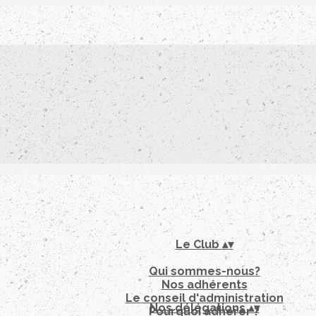
Le Club
▴
▾
Qui sommes-nous?
Nos adhérents
Le conseil d'administration
Nos délégations
▴
▾
Pourquoi adhérer ?