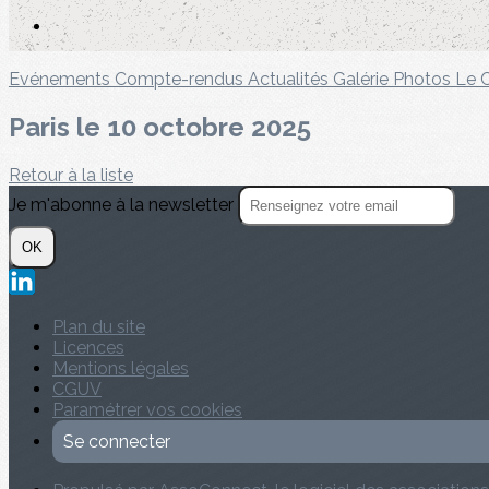
Evénements
Compte-rendus
Actualités
Galérie Photos
Le 
Paris le 10 octobre 2025
Retour à la liste
Je m'abonne à la newsletter
OK
Plan du site
Licences
Mentions légales
CGUV
Paramétrer vos cookies
Se connecter