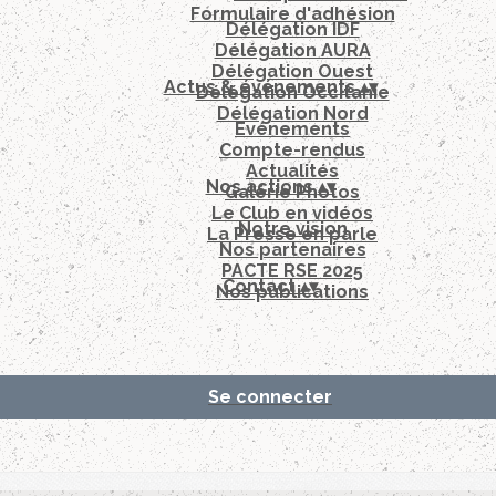
Formulaire d'adhésion
Délégation IDF
Délégation AURA
Délégation Ouest
Actus & événements
▴
▾
Délégation Occitanie
Délégation Nord
Evénements
Compte-rendus
Actualités
Nos actions
▴
▾
Galérie Photos
Le Club en vidéos
Notre vision
La Presse en parle
Nos partenaires
PACTE RSE 2025
Contact
▴
▾
Nos publications
Se connecter