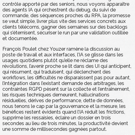
contrôle apporté par des seniors, nous voyons apparaître
des agents IA qui orchestrent du debug, du suivi de
commande, des séquences proches du RPA, la promesse
se veut simple, livrer plus vite des services concrets aux
clients télécoms, gagner des semaines sur des backlogs
qui s’éternisent, sécuriser le run par une validation outillée
et documentée.
François Poulet chez Youzer ramène la discussion au
poste de travail et aux interfaces, l’IA se glisse dans les
usages quotidiens plutôt qu’elle ne réclame des
révolutions, l’avenir proche se lit dans des UI qui anticipent,
qui résument, qui traduisent, qui déclenchent des
workflows, les difficultés ne disparaissent pas pour autant,
l’intégration dans l’existant demande des arbitrages, les
contraintes RGPD pèsent sur la collecte et l’entraînement,
les risques techniques demeurent, hallucinations
résiduelles, dérives de performance, dette de données,
nous tenons le cap par la gouvernance et la mesure, les
bénéfices restent évidents quand l’IA réduit les frictions,
supprime les ressaisies, éclaire un dossier en trois
secondes au lieu de trois minutes, la productivité devient
une somme de millisecondes gagnées partout.