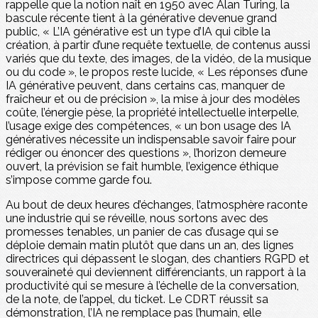
rappelle que la notion naît en 1950 avec Alan Turing, la
bascule récente tient à la générative devenue grand
public, « L’IA générative est un type d’IA qui cible la
création, à partir d’une requête textuelle, de contenus aussi
variés que du texte, des images, de la vidéo, de la musique
ou du code », le propos reste lucide, « Les réponses d’une
IA générative peuvent, dans certains cas, manquer de
fraîcheur et ou de précision », la mise à jour des modèles
coûte, l’énergie pèse, la propriété intellectuelle interpelle,
l’usage exige des compétences, « un bon usage des IA
génératives nécessite un indispensable savoir faire pour
rédiger ou énoncer des questions », l’horizon demeure
ouvert, la prévision se fait humble, l’exigence éthique
s’impose comme garde fou.
Au bout de deux heures d’échanges, l’atmosphère raconte
une industrie qui se réveille, nous sortons avec des
promesses tenables, un panier de cas d’usage qui se
déploie demain matin plutôt que dans un an, des lignes
directrices qui dépassent le slogan, des chantiers RGPD et
souveraineté qui deviennent différenciants, un rapport à la
productivité qui se mesure à l’échelle de la conversation,
de la note, de l’appel, du ticket. Le CDRT réussit sa
démonstration, l’IA ne remplace pas l’humain, elle