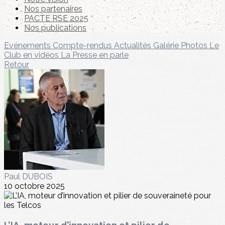
Nos partenaires
PACTE RSE 2025
Nos publications
Evénements
Compte-rendus
Actualités
Galérie Photos
Le
Club en vidéos
La Presse en parle
Retour
Paul DUBOIS
10 octobre 2025
L’IA, moteur d’innovation et pilier de