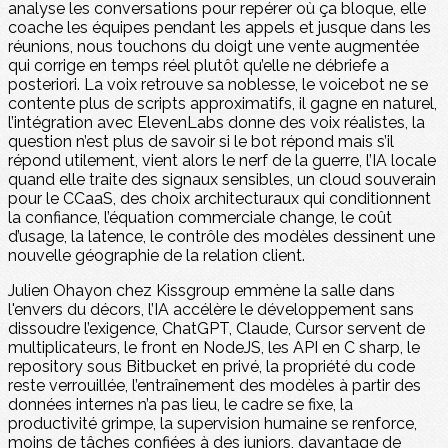
analyse les conversations pour repérer où ça bloque, elle
coache les équipes pendant les appels et jusque dans les
réunions, nous touchons du doigt une vente augmentée
qui corrige en temps réel plutôt qu’elle ne débriefe a
posteriori. La voix retrouve sa noblesse, le voicebot ne se
contente plus de scripts approximatifs, il gagne en naturel,
l’intégration avec ElevenLabs donne des voix réalistes, la
question n’est plus de savoir si le bot répond mais s’il
répond utilement, vient alors le nerf de la guerre, l’IA locale
quand elle traite des signaux sensibles, un cloud souverain
pour le CCaaS, des choix architecturaux qui conditionnent
la confiance, l’équation commerciale change, le coût
d’usage, la latence, le contrôle des modèles dessinent une
nouvelle géographie de la relation client.
Julien Ohayon chez Kissgroup emmène la salle dans
l'envers du décors, l’IA accélère le développement sans
dissoudre l’exigence, ChatGPT, Claude, Cursor servent de
multiplicateurs, le front en NodeJS, les API en C sharp, le
repository sous Bitbucket en privé, la propriété du code
reste verrouillée, l’entraînement des modèles à partir des
données internes n’a pas lieu, le cadre se fixe, la
productivité grimpe, la supervision humaine se renforce,
moins de tâches confiées à des juniors, davantage de