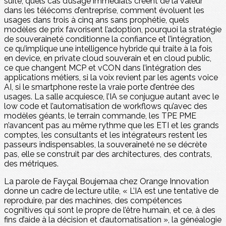
suite, quels cas d’usage immédiats créent de la valeur
dans les télécoms d’entreprise, comment évoluent les
usages dans trois à cinq ans sans prophétie, quels
modèles de prix favorisent l’adoption, pourquoi la stratégie
de souveraineté conditionne la confiance et l’intégration,
ce qu’implique une intelligence hybride qui traite à la fois
en device, en private cloud souverain et en cloud public,
ce que changent MCP et vCON dans l’intégration des
applications métiers, si la voix revient par les agents voice
AI, si le smartphone reste la vraie porte d’entrée des
usages. La salle acquiesce, l’IA se conjugue autant avec le
low code et l’automatisation de workflows qu’avec des
modèles géants, le terrain commande, les TPE PME
n’avancent pas au même rythme que les ETI et les grands
comptes, les consultants et les intégrateurs restent les
passeurs indispensables, la souveraineté ne se décrète
pas, elle se construit par des architectures, des contrats,
des métriques.
La parole de Fayçal Boujemaa chez Orange Innovation
donne un cadre de lecture utile, « L’IA est une tentative de
reproduire, par des machines, des compétences
cognitives qui sont le propre de l’être humain, et ce, à des
fins d’aide à la décision et d’automatisation », la généalogie