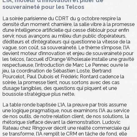
souveraineté pour les Telcos
La soirée parisienne du CDRT du 9 octobre respire la
densité d’un moment charnière, la salle vibre à la promesse
d’une intelligence artificielle qui cesse d’éblouir pour enfin
servir, nous avançons au milieu d’un public d’opérateurs,
d’éditeurs et d’intégrateurs qui questionne la vitesse de la
vague, son coût, sa souveraineté. Le thème s’impose, l’IA
devient moteur d’innovation et enjeu de souveraineté pour
les telcos, l’accueil d’Orange Wholesale installe une gravité
respectueuse, l’introduction de Marc Le Pennec ouvre le
jeu, la coordination de Sébastien Loste, Bertrand
Pourcelot, Paul Dubois et Frédéric Rontard cadence la
soirée, la promesse tient, nous sortons avec des cas
d’usage tangibles, des questions qui piquent et une
boussole stratégique plus nette.
La table ronde baptisée L’IA, la preuve par trois assume
une logique pragmatique, nous examinons l’IA au service
de nos outils, de notre relation client, de nos solutions, la
rhétorique s’efface devant la démonstration. Ludovic
Rateau chez Ringover décrit une réalité commerciale qui
se transforme, l’IA remplit le CRM en tâche de fond, elle