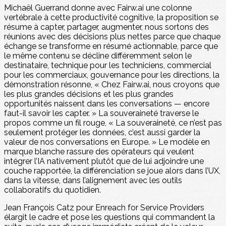
Michaël Guerrand donne avec Fairw.ai une colonne
vertébrale à cette productivité cognitive, la proposition se
résume à capter, partager, augmenter, nous sortons des
réunions avec des décisions plus nettes parce que chaque
échange se transforme en résumé actionnable, parce que
le même contenu se décline différemment selon le
destinataire, technique pour les techniciens, commercial
pour les commerciaux, gouvernance pour les directions, la
démonstration résonne, « Chez Fairw.ai, nous croyons que
les plus grandes décisions et les plus grandes
opportunités naissent dans les conversations — encore
faut-il savoir les capter. » La souveraineté traverse le
propos comme un fil rouge, « La souveraineté, ce n’est pas
seulement protéger les données, c’est aussi garder la
valeur de nos conversations en Europe. » Le modèle en
marque blanche rassure des opérateurs qui veulent
intégrer l’IA nativement plutôt que de lui adjoindre une
couche rapportée, la différenciation se joue alors dans l’UX,
dans la vitesse, dans l’alignement avec les outils
collaboratifs du quotidien.
Jean François Catz pour Enreach for Service Providers
élargit le cadre et pose les questions qui commandent la