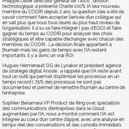
Philippe Leber directeur général de Tibco , division
technologique, a présenté Charlie 100% IA leur nouveau
membre du CODIR depuis 2 ans, la question clés a été de
savoir comment faire accepter l’arrivée d’un collègue qui
en sait plus que nous tous réunis au plus haut niveau de
l’organisation. Il a su se faire intégrer ( pas d’EGO) et faire
gagner du temps au CODIR pour analyser des choix
stratégiques et être capable d’échanger avec chacun des
membres du CODIR . La décision finale appartient à
l’humain mais les gains de temps avec l’IA restent
importants, il y a donc un vrai ROI
Hugues Hermenault DG de Lynakor et président agence
de stratégie digital Anode , a rappelé que l’IA reste avant
tout un outil qui permet d’optimiser les processus en un
temps record ( 75% des processus ne sont pas
documentés) et permet de remettre l’humain au centre de
l’entreprise
Sophien Benamara VP Product de Ring over, spécialiste
des communications d’entreprises dans le cloud
augmentées par l’IA, nous a montré comment l’IA est
intégrée au cœur d’un centre d’appel, avec une analyse en
temps réel des conversations et des conseils immédiats