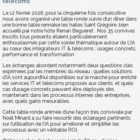
télécoms
Le 12 fevrier 2026, pour la cinquième fois consécutive
nous avons organisé une table ronde suivie d’un dîner dans
une bonne table rennaise les halles Saint Grégoire, bien
accueilli par notre hôte Renan Begueret . Nos 35 convives
inscrits tous présents étaient particulièrement
enthousiasmés par cette soirée thématique autour de L’IA
au cœur des intégrateurs IT & télécoms : usages concrets,
performance et transformation
Les échanges abordent notamment deux questions clés
exprimées par les membres du réseau : quelles solutions
d’IA sont aujourd’hui disponibles sur le marché pour enrichir
les services IT et télécoms proposés aux clients, et quels
cas d’usage concrets peuvent être déployés dès
maintenant dans les processus internes des entreprises,
avec quels gains mesurables.
Cette table ronde animée d’une façon très conviviale par
Noël Minard a su faire ressortir des éclairages pertinents
sur l’utilisation de l’IA pour améliorer et simplifier les
processus avec un véritable ROI.