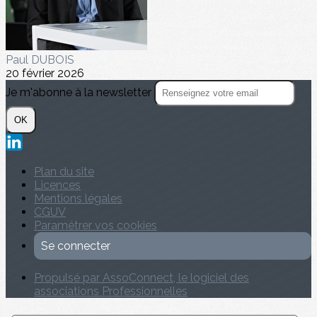
Paul DUBOIS
20 février 2026
Je m'abonne à la newsletter
OK
Plan du site
Licences
Mentions légales
CGUV
Paramétrer vos cookies
Se connecter
Propulsé par AssoConnect, le logiciel des
associations Professionnelles