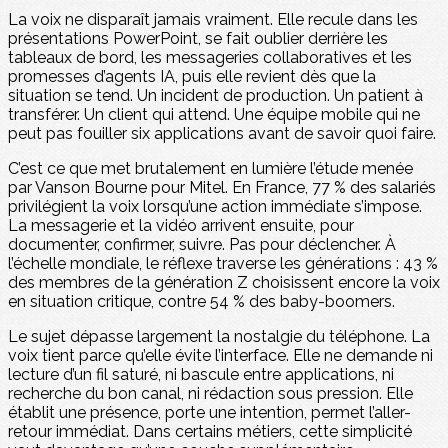
La voix ne disparaît jamais vraiment. Elle recule dans les
présentations PowerPoint, se fait oublier derrière les
tableaux de bord, les messageries collaboratives et les
promesses d’agents IA, puis elle revient dès que la
situation se tend. Un incident de production. Un patient à
transférer. Un client qui attend. Une équipe mobile qui ne
peut pas fouiller six applications avant de savoir quoi faire.
C’est ce que met brutalement en lumière l’étude menée
par Vanson Bourne pour Mitel. En France, 77 % des salariés
privilégient la voix lorsqu’une action immédiate s’impose.
La messagerie et la vidéo arrivent ensuite, pour
documenter, confirmer, suivre. Pas pour déclencher. À
l’échelle mondiale, le réflexe traverse les générations : 43 %
des membres de la génération Z choisissent encore la voix
en situation critique, contre 54 % des baby-boomers.
Le sujet dépasse largement la nostalgie du téléphone. La
voix tient parce qu’elle évite l’interface. Elle ne demande ni
lecture d’un fil saturé, ni bascule entre applications, ni
recherche du bon canal, ni rédaction sous pression. Elle
établit une présence, porte une intention, permet l’aller-
retour immédiat. Dans certains métiers, cette simplicité