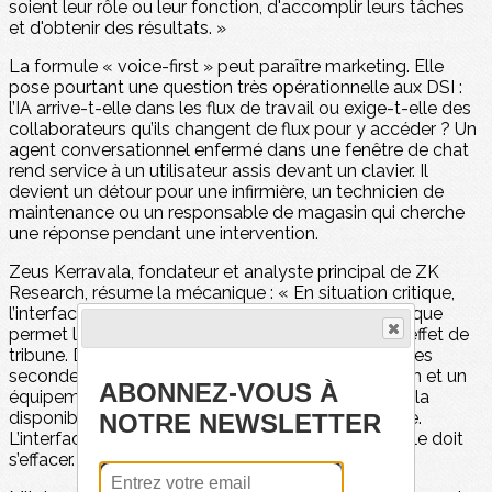
soient leur rôle ou leur fonction, d'accomplir leurs tâches
et d'obtenir des résultats. »
La formule « voice-first » peut paraître marketing. Elle
pose pourtant une question très opérationnelle aux DSI :
l’IA arrive-t-elle dans les flux de travail ou exige-t-elle des
collaborateurs qu’ils changent de flux pour y accéder ? Un
agent conversationnel enfermé dans une fenêtre de chat
rend service à un utilisateur assis devant un clavier. Il
devient un détour pour une infirmière, un technicien de
maintenance ou un responsable de magasin qui cherche
une réponse pendant une intervention.
Zeus Kerravala, fondateur et analyste principal de ZK
Research, résume la mécanique : « En situation critique,
l’interface doit disparaître, et c'est précisément ce que
permet la voix». L’observation mérite mieux qu’un effet de
tribune. Dans un environnement hospitalier, quelques
secondes perdues entre un service, une application et un
ABONNEZ-VOUS À
équipement pèsent sur les admissions, les sorties, la
disponibilité des lits et la qualité de prise en charge.
NOTRE NEWSLETTER
L’interface ne doit pas devenir le sujet du travail. Elle doit
s’effacer.