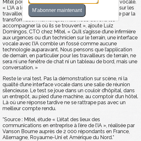
Mitel pousse logiquement cette lecture jusqu’à l’IA vocale.
« L’IA a le potentiel d’avoir un impact considérable sur les
M'abonner maintenant
travailleurs qui ont été les plus laissés pour compte par la
transformation numérique, mais nous devons les
accompagner là où ils se trouvent », ajoute Luiz
Domingos, CTO chez Mitel. « Qu’il s’agisse d’une infirmière
aux urgences ou d’un technicien sur le terrain, une interface
vocale avec l’IA comble un fossé comme aucune
technologie auparavant. Nous pensons que l’application
de demain, en particulier pour les travailleurs de terrain, ne
sera ni une fenêtre de chat ni un tableau de bord, mais une
conversation. »
Reste le vrai test. Pas la démonstration sur scène, ni la
qualité d’une interface vocale dans une salle de réunion
silencieuse. Le test se joue dans un couloir d’hôpital, dans
un entrepôt, au pied d’une machine, au comptoir d’un hôtel.
Là où une réponse tardive ne se rattrape pas avec un
meilleur compte rendu.
*Source : Mitel, étude « L’état des lieux des
communications en entreprise à l’ère de l’IA », réalisée par
Vanson Bourne auprès de 2 000 répondants en France,
Allemagne, Royaume-Uni et Amérique du Nord.*