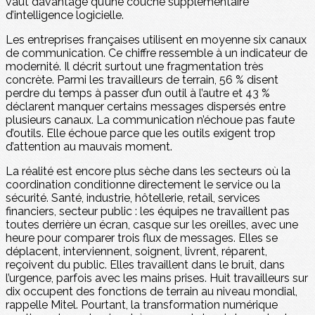
vaut davantage qu’une couche supplémentaire
d’intelligence logicielle.
Les entreprises françaises utilisent en moyenne six canaux
de communication. Ce chiffre ressemble à un indicateur de
modernité. Il décrit surtout une fragmentation très
concrète. Parmi les travailleurs de terrain, 56 % disent
perdre du temps à passer d’un outil à l’autre et 43 %
déclarent manquer certains messages dispersés entre
plusieurs canaux. La communication n’échoue pas faute
d’outils. Elle échoue parce que les outils exigent trop
d’attention au mauvais moment.
La réalité est encore plus sèche dans les secteurs où la
coordination conditionne directement le service ou la
sécurité. Santé, industrie, hôtellerie, retail, services
financiers, secteur public : les équipes ne travaillent pas
toutes derrière un écran, casque sur les oreilles, avec une
heure pour comparer trois flux de messages. Elles se
déplacent, interviennent, soignent, livrent, réparent,
reçoivent du public. Elles travaillent dans le bruit, dans
l’urgence, parfois avec les mains prises. Huit travailleurs sur
dix occupent des fonctions de terrain au niveau mondial,
rappelle Mitel. Pourtant, la transformation numérique