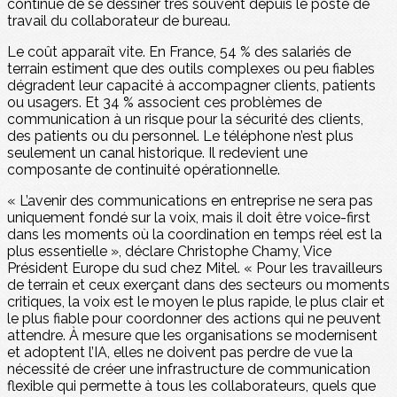
continue de se dessiner très souvent depuis le poste de
travail du collaborateur de bureau.
Le coût apparaît vite. En France, 54 % des salariés de
terrain estiment que des outils complexes ou peu fiables
dégradent leur capacité à accompagner clients, patients
ou usagers. Et 34 % associent ces problèmes de
communication à un risque pour la sécurité des clients,
des patients ou du personnel. Le téléphone n’est plus
seulement un canal historique. Il redevient une
composante de continuité opérationnelle.
« L’avenir des communications en entreprise ne sera pas
uniquement fondé sur la voix, mais il doit être voice-first
dans les moments où la coordination en temps réel est la
plus essentielle », déclare Christophe Chamy, Vice
Président Europe du sud chez Mitel. « Pour les travailleurs
de terrain et ceux exerçant dans des secteurs ou moments
critiques, la voix est le moyen le plus rapide, le plus clair et
le plus fiable pour coordonner des actions qui ne peuvent
attendre. À mesure que les organisations se modernisent
et adoptent l’IA, elles ne doivent pas perdre de vue la
nécessité de créer une infrastructure de communication
flexible qui permette à tous les collaborateurs, quels que