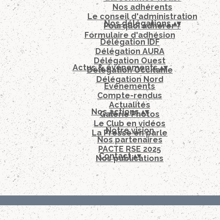
Nos adhérents
Le conseil d'administration
Nos délégations
▴
▾
Pourquoi adhérer ?
Formulaire d'adhésion
Délégation IDF
Délégation AURA
Délégation Ouest
Actus & événements
▴
▾
Délégation Occitanie
Délégation Nord
Evénements
Compte-rendus
Actualités
Nos actions
▴
▾
Galérie Photos
Le Club en vidéos
Notre vision
La Presse en parle
Nos partenaires
PACTE RSE 2025
Contact
▴
▾
Nos publications