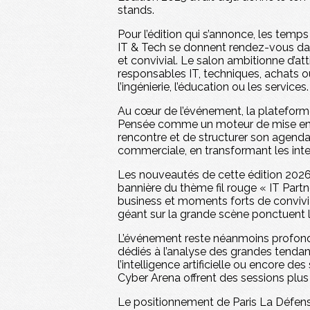
stands.
Pour l’édition qui s’annonce, les temp
IT & Tech se donnent rendez-vous dans
et convivial. Le salon ambitionne d’at
responsables IT, techniques, achats ou 
l’ingénierie, l’éducation ou les services.
Au cœur de l’événement, la plateform
Pensée comme un moteur de mise en re
rencontre et de structurer son agenda 
commerciale, en transformant les inte
Les nouveautés de cette édition 2026 t
bannière du thème fil rouge « IT Part
business et moments forts de convivi
géant sur la grande scène ponctuent l
L’événement reste néanmoins profond
dédiés à l’analyse des grandes tendan
l’intelligence artificielle ou encore 
Cyber Arena offrent des sessions plus
Le positionnement de Paris La Défense