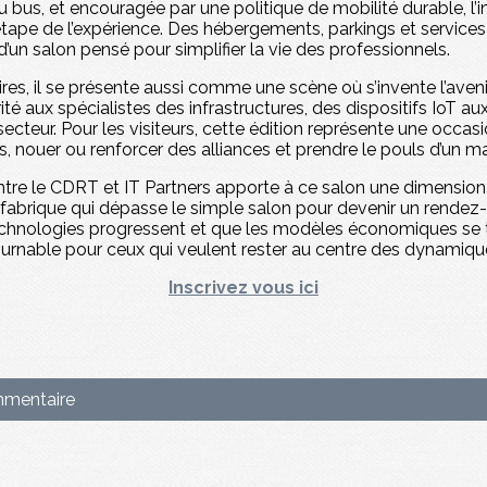
us, et encouragée par une politique de mobilité durable, l’infr
tape de l’expérience. Des hébergements, parkings et service
un salon pensé pour simplifier la vie des professionnels.
aires, il se présente aussi comme une scène où s’invente l’aven
té aux spécialistes des infrastructures, des dispositifs IoT a
 secteur. Pour les visiteurs, cette édition représente une occa
s, nouer ou renforcer des alliances et prendre le pouls d’un 
entre le CDRT et IT Partners apporte à ce salon une dimensio
abrique qui dépasse le simple salon pour devenir un rendez-
 technologies progressent et que les modèles économiques se 
nable pour ceux qui veulent rester au centre des dynamiqu
Inscrivez vous ici
mmentaire