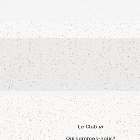
Le Club
▴
▾
Qui sommes-nous?