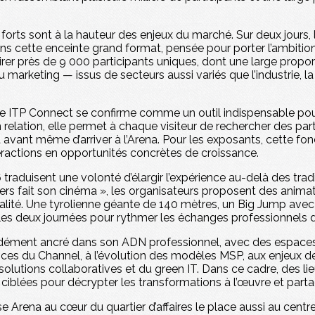
s forts sont à la hauteur des enjeux du marché. Sur deux jours
 cette enceinte grand format, pensée pour porter l’ambition d’
tirer près de 9 000 participants uniques, dont une large propo
marketing — issus de secteurs aussi variés que l’industrie, la di
e ITP Connect se confirme comme un outil indispensable pour 
lation, elle permet à chaque visiteur de rechercher des pa
avant même d’arriver à l’Arena. Pour les exposants, cette fonc
ractions en opportunités concrètes de croissance.
raduisent une volonté d’élargir l’expérience au-delà des tradit
ners fait son cinéma », les organisateurs proposent des anima
alité. Une tyrolienne géante de 140 mètres, un Big Jump av
es deux journées pour rythmer les échanges professionnels de
ément ancré dans son ADN professionnel, avec des espaces
ces du Channel, à l’évolution des modèles MSP, aux enjeux de
des solutions collaboratives et du green IT. Dans ce cadre, des
 ciblées pour décrypter les transformations à l’œuvre et parta
 Arena au cœur du quartier d’affaires le place aussi au centre