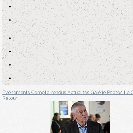
Evénements
Compte-rendus
Actualités
Galérie Photos
Le 
Retour