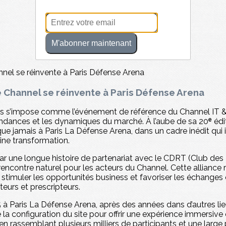
M'abonner maintenant
e Channel se réinvente à Paris Défense Arena
ers s’impose comme l’événement de référence du Channel IT & 
 tendances et les dynamiques du marché. À l’aube de sa 20ᵉ édi
ue jamais à Paris La Défense Arena, dans un cadre inédit qui il
ine transformation.
ar une longue histoire de partenariat avec le CDRT (Club de
e rencontre naturel pour les acteurs du Channel. Cette allianc
 stimuler les opportunités business et favoriser les échanges 
teurs et prescripteurs.
5 à Paris La Défense Arena, après des années dans d’autres lie
de la configuration du site pour offrir une expérience immersive
 en rassemblant plusieurs milliers de participants et une larg